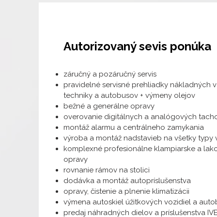
Autorizovaný sevis ponúka
záručný a pozáručný servis
pravidelné servisné prehliadky nákladných vo
techniky a autobusov + výmeny olejov
bežné a generálne opravy
overovanie digitálnych a analógových tach
montáž alarmu a centrálneho zamykania
výroba a montáž nadstavieb na všetky typy v
komplexné profesionálne klampiarske a lak
opravy
rovnanie rámov na stolici
dodávka a montáž autopríslušenstva
opravy, čistenie a plnenie klimatizácii
výmena autoskiel úžitkových vozidiel a aut
predaj náhradných dielov a príslušenstva I