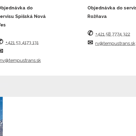
Objednávka do
Objednávka do servi
ervisu Spišská Nová
Rožňava
Ves
✆
+421 58 7774 322
✆
✉︎
+421 53 4173 131
rv@tempustrans.sk
✉︎
nv@tempustrans.sk