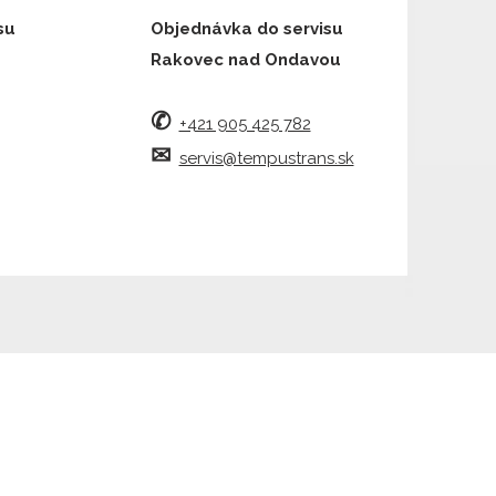
su
Objednávka do servisu
Rakovec nad Ondavou
✆
+421 905 425 782
✉︎
servis@tempustrans.sk