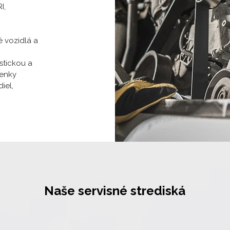
I,
é vozidlá a
stickou a
ienky
iel,
Naše servisné strediská