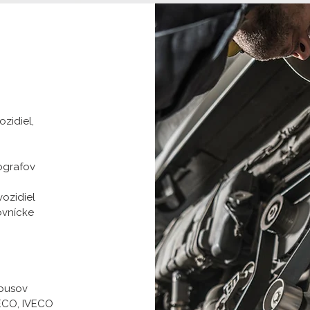
zidiel,
ografov
ozidiel
ovnícke
obusov
VECO, IVECO