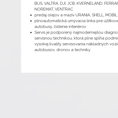
BUS, VALTRA, DJI, JCB, KVERNELAND, FERRAR
NOREMAT, VENTRAC
predaj olejov a mazív URANIA, SHELL, MOBIL
plnoautomatická umývacia linka pre úžitkov
autobusy, čistenie interiérov
Servis je podporený najmodernejšou diagno
servisnou technikou, ktorá plne spĺňa podm
vysokej kvality servisovania nákladných vozid
autobusov, dronov a techniky.