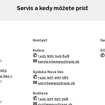
Servis a kedy môžete prísť
Kontakt
Se
Košice
SO
✆
✆
+421 905 349 648
✉︎
30
servis@tempustrans.sk
 VES
Spišská Nová Ves
✆
á Ves >
+421 907 997 585
30
✉︎
snv@tempustrans.sk
Rožňava
✆
+421 907 927 258
30
✉︎
rv@tempustrans.sk