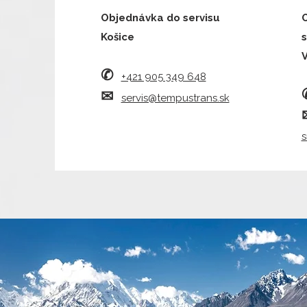
Objednávka do servisu
Košice
s
✆
+421 905 349 648
✉︎
servis@tempustrans.sk
s