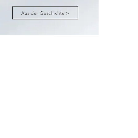
Aus der Geschichte >
Tempus - Trans s.r.o.
Non stop servis 24/7
✆
+421 905 349 648
✉︎
servis@tempustrans.sk
Pracovná doba
Pondelok - Piatok 7:00 - 16:00
Adresa
Rastislavova 110, Košice
✆
+421 55 6233 150
✉︎
predaj@tempustrans.sk