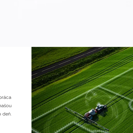
 práca
 našou
o deň.