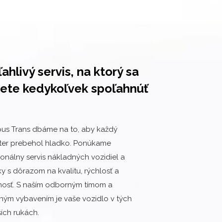
ahlivý servis, na ktorý sa
ete kedykoľvek spoľahnúť
us Trans dbáme na to, aby každý
ter prebehol hladko. Ponúkame
ionálny servis nákladných vozidiel a
ky s dôrazom na kvalitu, rýchlosť a
nosť. S naším odborným tímom a
ým vybavením je vaše vozidlo v tých
ších rukách.