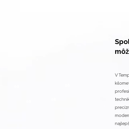
Spoľ
môž
V Temp
kilome
08
08
profes
techni
08
08
precíz
modern
najlep