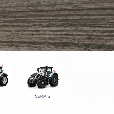
T
SÉRIA S