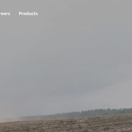
ry
Careers
Products
reers
Products