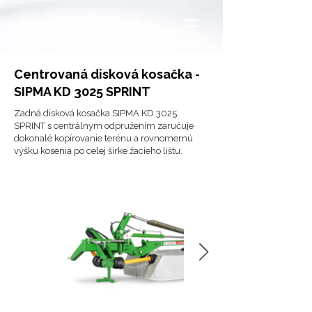
Centrovaná disková kosačka -
SIPMA KD 3025 SPRINT
Zadná disková kosačka SIPMA KD 3025
SPRINT s centrálnym odpružením zaručuje
dokonalé kopírovanie terénu a rovnomernú
výšku kosenia po celej šírke žacieho lištu.