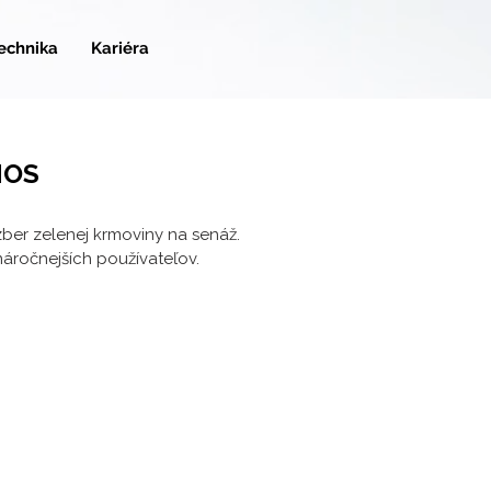
technika
Kariéra
NOS
ber zelenej krmoviny na senáž.
náročnejších používateľov.