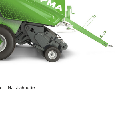
m
Na stiahnutie