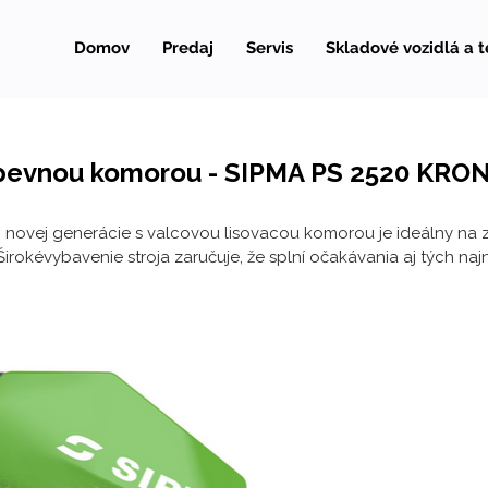
Domov
Predaj
Servis
Skladové vozidlá a 
 s pevnou komorou - SIPMA PS 2520 KRO
 novej generácie s valcovou lisovacou komorou je ideálny na z
irokévybavenie stroja zaručuje, že splní očakávania aj tých naj