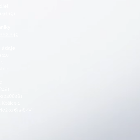
diel
146 191
hniky
 662 649
 údaje
 110
ce
blic
80
8481
020488481
 Košice 1
 vložka 6598/V