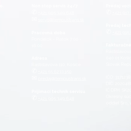
o.
Non stop servis 24/7
Predaj vozi
✆
✆
+421 905 349 648
+421 917 
✉︎
servis@tempustrans.sk
Predaj tec
✆
+421 915
Pracovná doba
Pondelok - Piatok 7:00 -
Fakturačné
16:00
Rastislavova
040 01 Koši
Adresa
Slovak Repu
Rastislavova 110, Košice
✆
+421 55 6233 150
✉︎
IČO: 317123
predaj@tempustrans.sk
DIČ: 202048
IČ DPH: SK2
Prijímací technik servisu
✆
Okresný súd
+421 905 349 648
oddiel Sro,