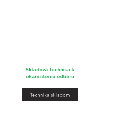
Skladová technika k
okamžitému odberu
Technika skladom
Tempus - Trans s.r.o.