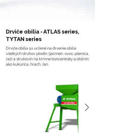
Drviče obilia - ATLAS series,
TYTAN series
Drviče obilia sú určené na drvenie obilia
všetkých druhov plodín (jačmeň, ovos, pšenica,
raž) a strukovín na kŕmne koncentráty a obilnín
ako kukurica, hrach, ľan.