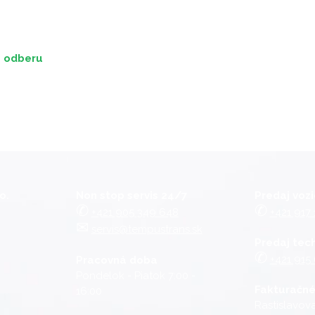
u odberu
o.
Non stop servis 24/7
Predaj vozi
✆
✆
+421 905 349 648
+421 917 
✉︎
servis@tempustrans.sk
Predaj tec
✆
+421 915
Pracovná doba
Pondelok - Piatok 7:00 -
Fakturačné
16:00
Rastislavova