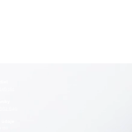
diel
146 191
hniky
 662 649
 údaje
 110